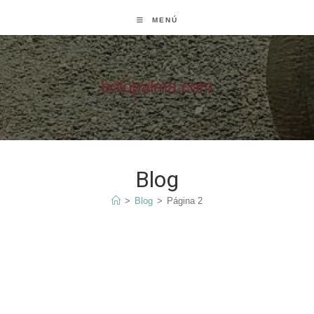
Ir
MENÚ
al
contenido
bolopalma.com
Blog
>
Blog
>
Página 2