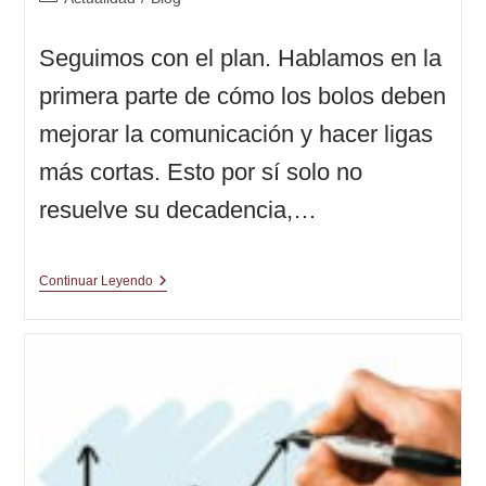
de
la
Seguimos con el plan. Hablamos en la
entrada:
primera parte de cómo los bolos deben
mejorar la comunicación y hacer ligas
más cortas. Esto por sí solo no
resuelve su decadencia,…
A
Continuar Leyendo
Dios
Rogando
Y
Con
El
Remo
Dando
|
El
Plan
2ª