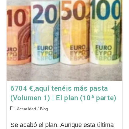
Plan
6704 €,aquí tenéis más pasta
(Volumen 1) | El plan (10ª parte)
Categoría
Actualidad
/
Blog
de
la
Se acabó el plan. Aunque esta última
entrada: