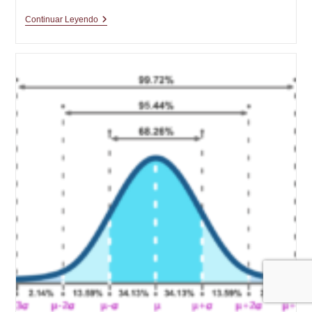
Gracias
Continuar Leyendo
Por
Todo
Lo
Que
Aportas
A
Los
Bolos
Y
Por
Lo
Que
Te
Queda