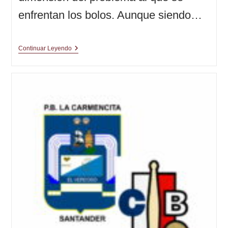
enfrentan los bolos. Aunque siendo…
Enséñame
Continuar Leyendo
La
Pasta
Vol.
1
|
El
Plan
(5ª
Parte)