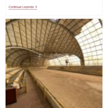
Que
Continuar Leyendo
No,
Que
Más
No
Siempre
Es
Mejor
|
El
Plan
(8ª
Parte)