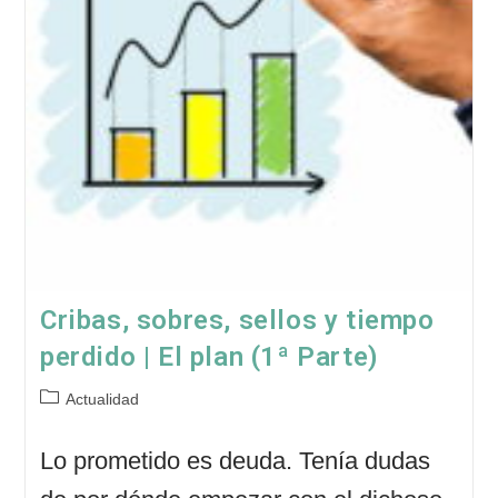
Parte
Cribas, sobres, sellos y tiempo
perdido | El plan (1ª Parte)
Categoría
Actualidad
de
la
Lo prometido es deuda. Tenía dudas
entrada: