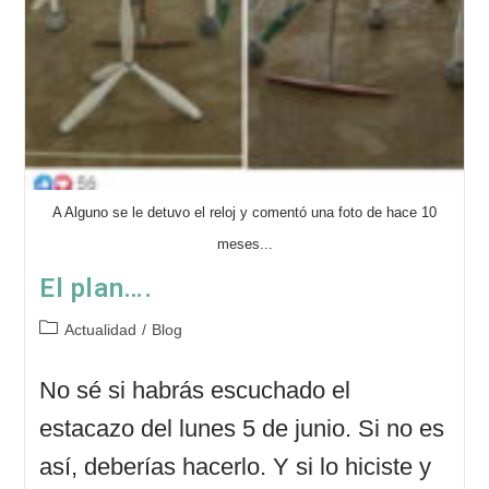
A Alguno se le detuvo el reloj y comentó una foto de hace 10
meses...
El plan….
Categoría
Actualidad
/
Blog
de
la
No sé si habrás escuchado el
entrada:
estacazo del lunes 5 de junio. Si no es
así, deberías hacerlo. Y si lo hiciste y