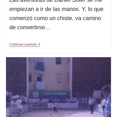
empiezan a ir de las manos. Y, lo que
comenzó como un chiste, va camino
de convertirse…
Un
Continuar Leyendo
Emperador
En
Pelotas,
Un
Paraíso,
Una
Caverna
Y
Una
Reestructuración
|
El
Plan
(9ª
Parte)