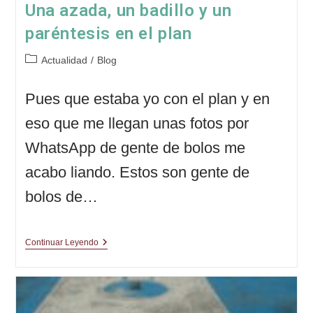
Una azada, un badillo y un
paréntesis en el plan
Categoría
Actualidad
/
Blog
de
la
Pues que estaba yo con el plan y en
entrada:
eso que me llegan unas fotos por
WhatsApp de gente de bolos me
acabo liando. Estos son gente de
bolos de…
Una
Continuar Leyendo
Azada,
Un
Badillo
Y
Un
Paréntesis