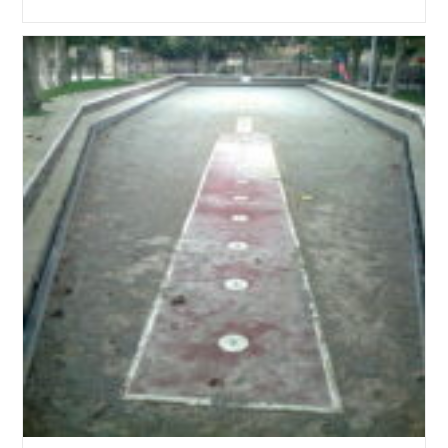
Más
No
Siempre
Es
Mejor
|
El
Plan
(3ª
Parte)