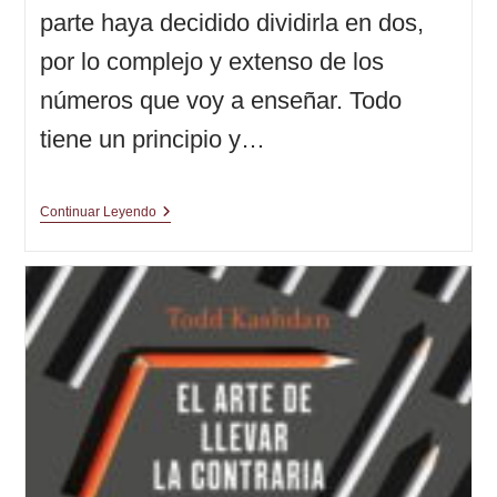
parte haya decidido dividirla en dos,
por lo complejo y extenso de los
números que voy a enseñar. Todo
tiene un principio y…
6704
Continuar Leyendo
€,aquí
Tenéis
Más
Pasta
(Volumen
1)
|
El
Plan
(10ª
Parte)