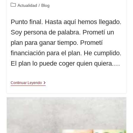
Categoría
Actualidad
/
Blog
de
la
Punto final. Hasta aquí hemos llegado.
entrada:
Soy persona de palabra. Prometí un
plan para ganar tiempo. Prometí
financiación para el plan. He cumplido.
El plan lo puede coger quien quiera.…
Y
Continuar Leyendo
Con
7.080
€
Ya
Son
13784
€.
Punto
Final
Del