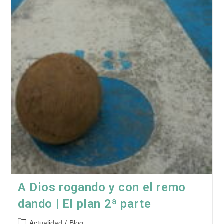
En
El
Plan
A Dios rogando y con el remo
dando | El plan 2ª parte
Categoría
Actualidad
/
Blog