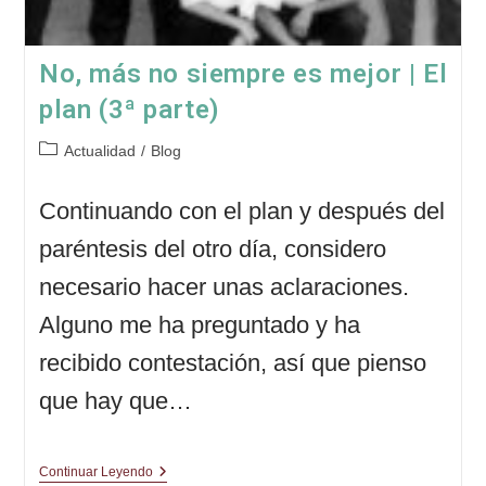
No, más no siempre es mejor | El
plan (3ª parte)
Categoría
Actualidad
/
Blog
de
la
Continuando con el plan y después del
entrada:
paréntesis del otro día, considero
necesario hacer unas aclaraciones.
Alguno me ha preguntado y ha
recibido contestación, así que pienso
que hay que…
No,
Continuar Leyendo