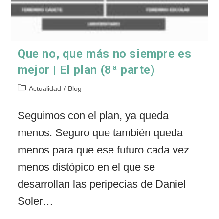
Que no, que más no siempre es
mejor | El plan (8ª parte)
Categoría
Actualidad
/
Blog
de
la
Seguimos con el plan, ya queda
entrada:
menos. Seguro que también queda
menos para que ese futuro cada vez
menos distópico en el que se
desarrollan las peripecias de Daniel
Soler…