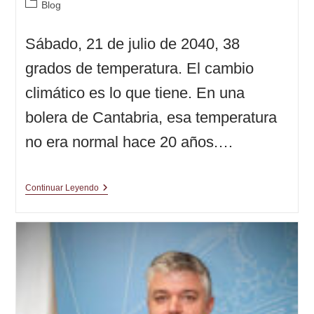
Categoría
Blog
de
la
Sábado, 21 de julio de 2040, 38
entrada:
grados de temperatura. El cambio
climático es lo que tiene. En una
bolera de Cantabria, esa temperatura
no era normal hace 20 años.…
El
Continuar Leyendo
Campeonato
Número
100