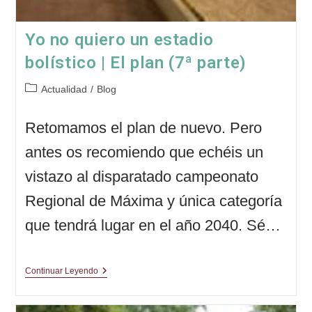
Yo no quiero un estadio
bolístico | El plan (7ª parte)
Categoría
Actualidad
/
Blog
de
la
Retomamos el plan de nuevo. Pero
entrada:
antes os recomiendo que echéis un
vistazo al disparatado campeonato
Regional de Máxima y única categoría
que tendrá lugar en el año 2040. Sé…
Yo
Continuar Leyendo
No
Quiero
Un