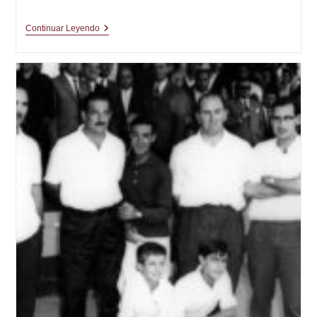
Una
Continuar Leyendo
Bola
Que
Salta
Como
Un
Conejo,
Una
Fusión
Y
Una
Lluvia
De
Palos
|
El
Plan
(4º
Parte)