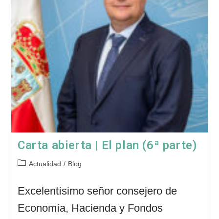
Carta abierta | El plan (6ª parte)
Categoría
Actualidad
/
Blog
de
la
Excelentísimo señor consejero de
entrada:
Economía, Hacienda y Fondos