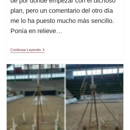
de por dónde empezar con el dichoso
plan, pero un comentario del otro día
me lo ha puesto mucho más sencillo.
Ponía en relieve…
Cribas,
Continuar Leyendo
Sobres,
Sellos
Y
Tiempo
Perdido
|
El
Plan
(1ª
Parte)