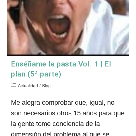
Enséñame la pasta Vol. 1 | El
plan (5ª parte)
Categoría
Actualidad
/
Blog
de
la
Me alegra comprobar que, igual, no
entrada:
son necesarios otros 15 años para que
la gente tome conciencia de la
dimensión del problema al que se