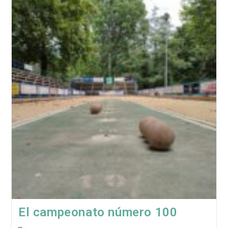
Estadio
Bolístico
|
El
Plan
(7ª
Parte)
El campeonato número 100