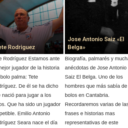
Jose Antonio Saiz «El
ete Rodriguez
Belga»
e Rodríguez Estamos ante
Biografía, palmarés y much
mejor jugador de la historia
anécdotas de Jose Antonio
 bolo palma: Tete
Saiz El Belga. Uno de los
ríguez. De él se ha dicho
hombres que más sabía de
 nació para jugar a los
bolos en Cantabria.
os. Que ha sido un jugador
Recordaremos varias de la
epetible. Emilio Antonio
frases e historias mas
ríguez Seara nace el día
representativas de este