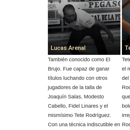
Lucas Arenal
T
También conocido como El
Tet
Brujo. Fue capaz de ganar
el 
títulos luchando con otros
del
jugadores de la talla de
Rod
Joaquín Salas, Modesto
que
Cabello, Fidel Linares y el
bol
mismísimo Tete Rodríguez.
irr
Con una técnica indiscutible en
Rod