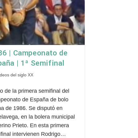
86 | Campeonato de
aña | 1ª Semifinal
oría
ideos del siglo XX
o de la primera semifinal del
da:
peonato de España de bolo
a de 1986. Se disputó en
elavega, en la bolera municipal
rino Prieto. En esta primera
final intervienen Rodrigo…