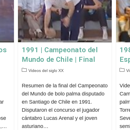
los
1991 | Campeonato del
19
Mundo de Chile | Final
Esp
Categoría
Categ
Videos del siglo XX
V
de
de
la
la
Resumen de la final del Campeonato
Vide
entrada:
entra
del Mundo de bolo palma disputado
Cam
ar
en Santiago de Chile en 1991.
palm
Disputaron el concurso el jugador
Torr
ose
cántabro Lucas Arenal y el joven
Seve
z,…
asturiano…
semi