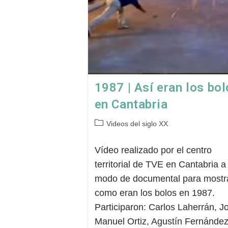
1987 | Así eran los bo
en Cantabria
Categoría
Videos del siglo XX
de
la
Vídeo realizado por el centro
entrada:
territorial de TVE en Cantabria a
modo de documental para mostr
como eran los bolos en 1987.
Participaron: Carlos Laherrán, J
Manuel Ortiz, Agustín Fernánde