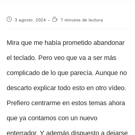
Publicación
Tiempo
3 agosto, 2024
7 minutos de lectura
de
de
la
lectura:
entrada:
Mira que me había prometido abandonar
el teclado. Pero veo que va a ser más
complicado de lo que parecía. Aunque no
descarto explicar todo esto en otro vídeo.
Prefiero centrarme en estos temas ahora
que ya contamos con un nuevo
enterrador. Y además dispuesto a dejarse