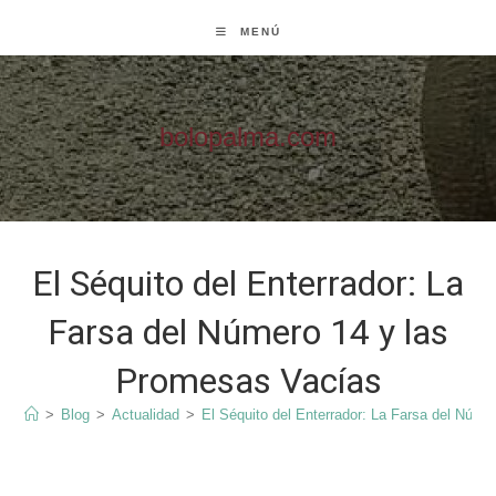
Ir
MENÚ
al
contenido
bolopalma.com
El Séquito del Enterrador: La
Farsa del Número 14 y las
Promesas Vacías
>
Blog
>
Actualidad
>
El Séquito del Enterrador: La Farsa del Núm